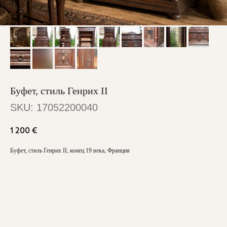
Буфет, стиль Генрих II
SKU:
17052200040
1 200
€
Буфет, стиль Генрих II, конец 19 века, Франция