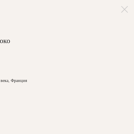
коко
9 века, Франция